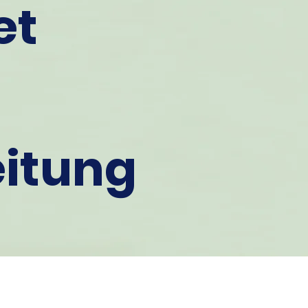
et
itung