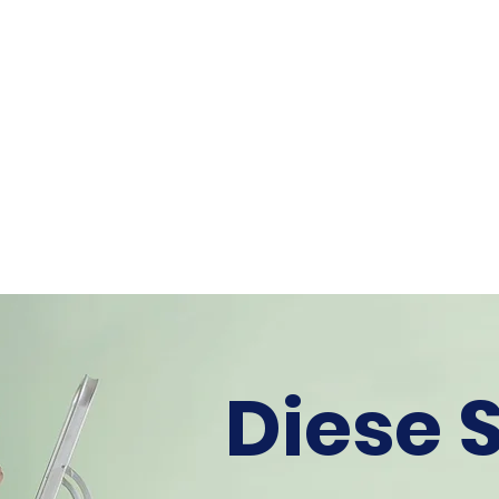
ind Turnen
Gesundheitssport
Fit im Alter
Onli
SV GARTENSTADT
Braunschweig
von 1960 e.V.
Diese S