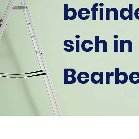
befind
sich in
Bearbe