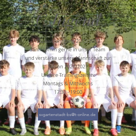
C Jugend
Du bist Jahrgang 2012/2013
dann komm gerne in unser Team
und verstärke unsere Mannschaft zur
Saison 2026/2027
Unsere Trainingszeiten:
Montags & Mittwochs
17:30 - 19:00
svgartenstadt-bs@t-online.de