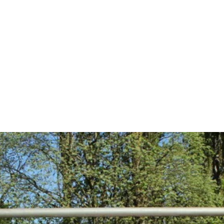
ind Turnen
Gesundheitssport
Fit im Alter
Onli
SV GARTENSTADT
Braunschweig
von 1960 e.V.